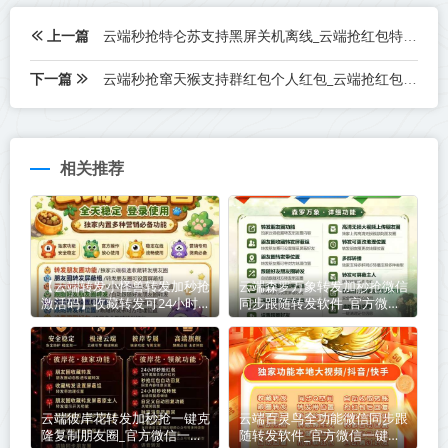
上一篇
云端秒抢特仑苏支持黑屏关机离线_云端抢红包特仑苏官网
下一篇
云端秒抢窜天猴支持群红包个人红包_云端抢红包窜天猴官网
相关推荐
【云端转发小怪兽转发加秒抢
云端森罗万象转发加秒抢微信
激活码】收藏转发可24小时
同步跟随转发软件_官方微信
自动收款《云端转发小怪兽转
一键转发
发加秒抢转发语音》
云端彼岸花转发加秒抢一键克
云端百灵鸟全功能微信同步跟
隆复制朋友圈_官方微信一键
随转发软件_官方微信一键转