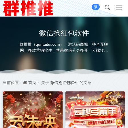
繁
微信抢红包软件
群推推（quntuitui.com），激活码商城，整合互联
网，多款营销软件，苹果微信分身多开，云端转发
软件，云端秒抢软件，苹果UDID定制服务，本着绿
色营销，健康营销的初衷，为用户提供一个安全便
捷高效的营销工具，打造一站式展示，选品，购
卡，无忧售后，全系自助的软件平台，承诺不满意
就换款，我承诺-我做到
首页
微信抢红包软件
当前位置：
关于
的文章