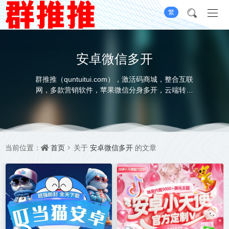
繁
安卓微信多开
群推推（quntuitui.com），激活码商城，整合互联
网，多款营销软件，苹果微信分身多开，云端转发
软件，云端秒抢软件，苹果UDID定制服务，本着绿
色营销，健康营销的初衷，为用户提供一个安全便
捷高效的营销工具，打造一站式展示，选品，购
卡，无忧售后，全系自助的软件平台，承诺不满意
就换款，我承诺-我做到
首页
安卓微信多开
当前位置：
关于
的文章