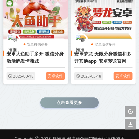
安卓微信多开
安卓微信多开
安卓大鱼助手多开_微信分身
安卓梦龙_无限分身微信和多
安卓分身软件
安卓分身软件
激活码发卡商城
开其他app_安卓梦龙官网
安卓软件
安卓软件
2025-03-18
2025-03-18
点击查看更多
群推推
Copyright
2025
健康绿色营销安全运行
3508
天