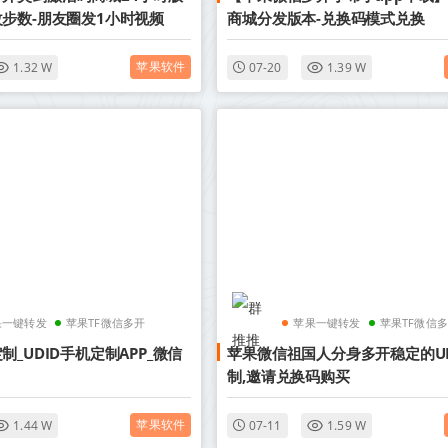
步数-朋友圈发1小时视频
商城分发版本-兑换码模式兑换
苹果软件
1.32 W
07-20
1.39 W
果一键转发
苹果TF微信多开
苹果一键转发
苹果TF微信
_UDID手机定制APP_微信
苹果微信祖国人分身多开稳定的UD
制,邀请兑换码购买
苹果软件
1.44 W
07-11
1.59 W