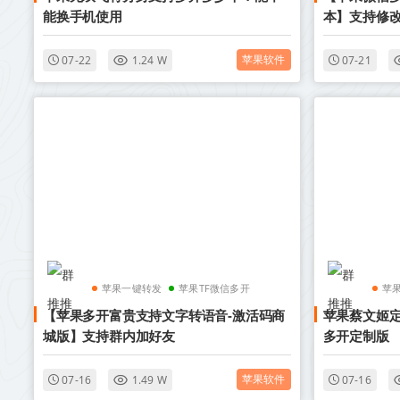
能换手机使用
本】支持修改
苹果软件
07-22
1.24 W
07-21
苹果一键转发
苹果TF微信多开
苹
【苹果多开富贵支持文字转语音-激活码商
苹果蔡文姬定制
城版】支持群内加好友
多开定制版
苹果软件
07-16
1.49 W
07-16