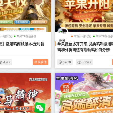
果一键转发
苹果TF微信多开
苹果一键转发
苹果TF微信
天权】激活码商城版本-定时群
苹果微信多开开阳_兑换码和激活
码和外侧码还有活动码如何分辨
苹果软件
4.4 K
07-30
5.24 K