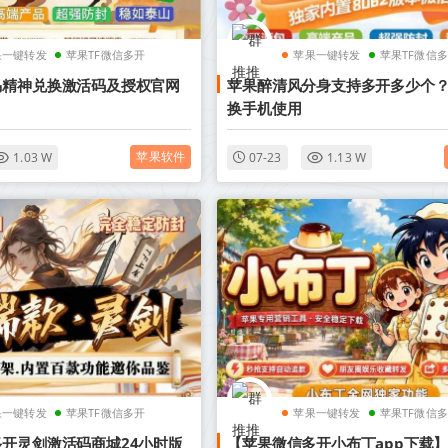
果一键转发
苹果TF微信多开
苹果一键转发
苹果TF微信
马精神兑换激活码及授权官网
苹果醉清风分身支持多开多少个
换手机使用
苹果软件
1.03 W
07-23
1.13 W
果一键转发
苹果TF微信多开
苹果一键转发
苹果TF微信
开灵剑激活码商城24小时版
【苹果微信多开小布丁app下载