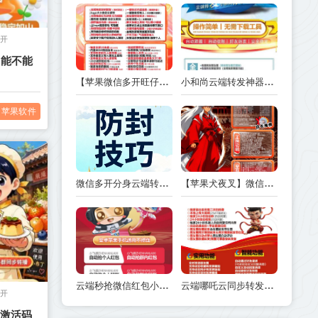
多开
？能不能
【苹果微信多开旺仔微信多开正版激活码授权】1.02.03.04.05.0版本
小和尚云端转发神器：官微操作无压力，一键登录转发朋友圈
苹果软件
微信多开分身云端转发红包电脑软件防封技巧干货：让你的软件长期安全使用
【苹果犬夜叉】微信多开-定时群发如何设置
云端秒抢微信红包小飞侠对比云端秒抢小飞侠哪款速度快
云端哪吒云同步转发朋友圈软件_官方微信一键转发
多开
】激活码