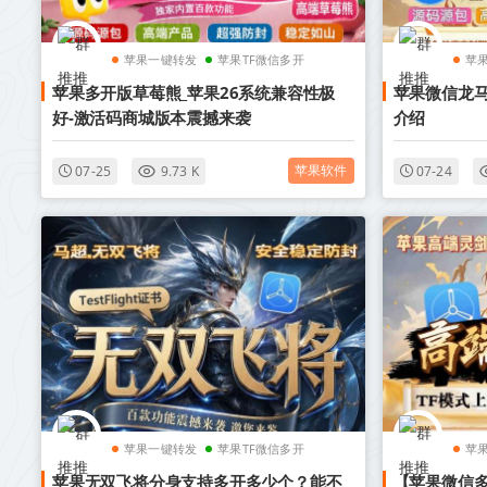
苹果一键转发
苹果TF微信多开
苹
苹果多开版草莓熊_苹果26系统兼容性极
苹果微信龙
好-激活码商城版本震撼来袭
介绍
苹果软件
07-25
9.73 K
07-24
苹果一键转发
苹果TF微信多开
苹
苹果无双飞将分身支持多开多少个？能不
【苹果微信多