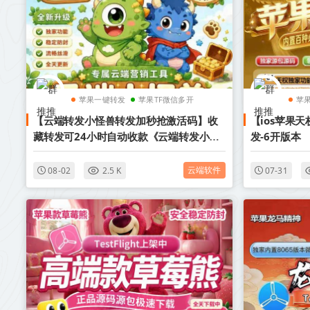
苹果一键转发
苹果TF微信多开
苹
【云端转发小怪兽转发加秒抢激活码】收
【ios苹果
藏转发可24小时自动收款《云端转发小怪
发-6开版本
兽转发加秒抢转发语音》
云端软件
08-02
2.5 K
07-31