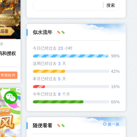
似水流年
多开
今日已经过去
23
小时
码和授权
98%
这周已经过去
3
天
42%
苹果软件
本月已经过去
5
天
16%
今年已经过去
8
个月
66%
换一换
随便看看