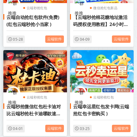
云端秒抢红包
微信抢红包新品
云端自动抢红包软件(免费)
【云端秒抢棉花糖地址激活
微信抢红包新品
云端秒抢红包
(红包云端秒抢小当家 )
码授权使用教程】24小时自
动云端抢红包
云端软件
云端软件
05-28
04-09
云端秒抢红包
云端秒抢红包
云端秒抢微信红包杜卡迪对
云端幸运星红包发卡网(云端
微信抢红包新品
微信抢红包新品
比云端秒抢杜卡迪哪款速度
抢红包卡密购买 )
快
云端软件
云端软件
04-01
03-25