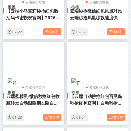
云端秒抢红包
云端秒抢红包
【云端小马宝莉秒抢红包激
云端秒抢微信红包凤凰对比
微信抢红包新品
微信抢红包新品
活码卡密授权官网】2026春
云端秒抢凤凰哪款速度快
节必备自动24自动抢红包
云端软件
云端软件
02-22
02-07
云端秒抢红包
云端秒抢红包
云端蓝精灵-微信秒抢红包收
【云端自动秒抢红包百灵鸟
微信抢红包新品
微信抢红包新品
藏转发自动跟圈朋友圈自动
秒抢红包官网】自动秒抢个
点赞
人红包
云端软件
云端软件
01-23
01-04