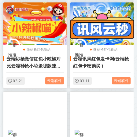
微信抢红包新品
微信抢红包新品
云端秒抢微信红包小辣椒对
云端讯风红包发卡网(云端抢
云端秒抢红包
云端秒抢红包
比云端秒抢小垃圾哪款速度
红包卡密购买 )
快
云端软件
云端软件
03-21
03-11