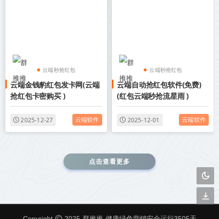
云端秒抢红包
云端秒抢红包
云端金钱豹红包发卡网(云端
云端自动抢红包软件(免费)
微信抢红包新品
微信抢红包新品
抢红包卡密购买 )
(红包云端秒抢流星雨 )
云端软件
云端软件
2025-12-27
2025-12-01
点击查看更多
群推推
Copyright
2025
健康绿色营销安全运行
3505
天