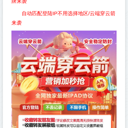
牌来袭
自动匹配登陆IP不用选择地区/云端穿云箭
来袭