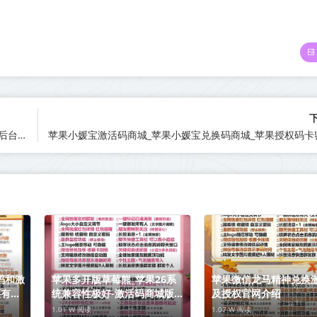
苹果小奶龙官网-苹果小奶龙无损大视频转发朋友圈-苹果小奶龙后台抢红包
码和激
苹果多开版草莓熊_苹果26系
苹果微信龙马精神兑换
还有活
统兼容性极好-激活码商城版本
及授权官网介绍
震撼来袭
1.01 W 阅读
1.07 W 阅读