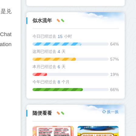
就是兑
似水流年
eChat
今日已经过去
15
小时
ation
64%
这周已经过去
4
天
57%
本月已经过去
6
天
19%
今年已经过去
8
个月
66%
换一换
随便看看