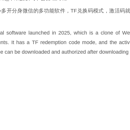
心多开分身微信的多功能软件，TF兑换码模式，激活码
al software launched in 2025, which is a clone of W
ounts. It has a TF redemption code mode, and the activ
ode can be downloaded and authorized after downloading