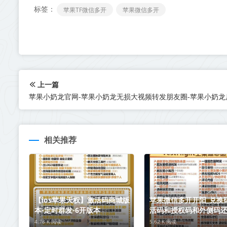
标签：
苹果TF微信多开
苹果微信多开
上一篇
相关推荐
【ios苹果天权】激活码商城版
苹果微信多开开阳_兑换
本-定时群发-6开版本
活码和授权码和外侧码
动码如何分辨
4.78 K 阅读
5.62 K 阅读