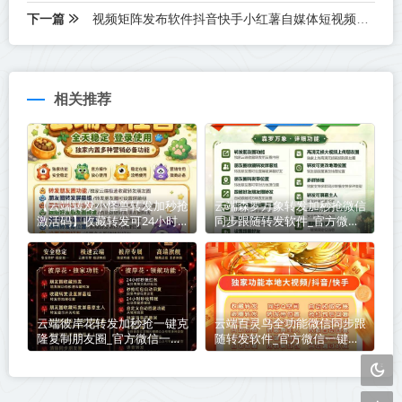
下一篇
视频矩阵发布软件抖音快手小红薯自媒体短视频批量自动发原创
相关推荐
【云端转发小怪兽转发加秒抢
云端森罗万象转发加秒抢微信
激活码】收藏转发可24小时
同步跟随转发软件_官方微信
自动收款《云端转发小怪兽转
一键转发
发加秒抢转发语音》
云端彼岸花转发加秒抢一键克
云端百灵鸟全功能微信同步跟
隆复制朋友圈_官方微信一键
随转发软件_官方微信一键转
转发
发