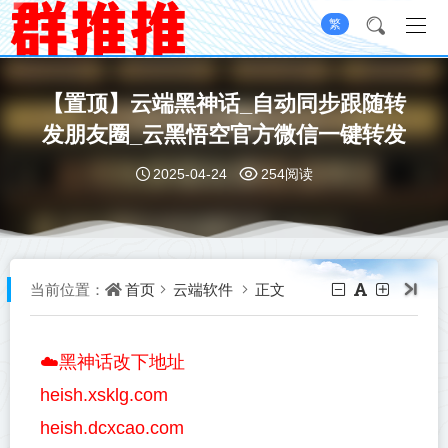
繁
【置顶】云端黑神话_自动同步跟随转
发朋友圈_云黑悟空官方微信一键转发
2025-04-24
254阅读
首页
云端软件
正文
当前位置：
☁️黑神话改下地址
heish.xsklg.com
heish.dcxcao.com