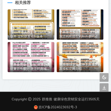
相关推荐
【ios苹果天权】激活码商城
苹果微信多开开阳_兑换码和
版本-定时群发-6开版本
激活码和授权码和外侧码还有
活动码如何分辨
苹果多开版草莓熊_苹果26系
苹果微信龙马精神兑换激活码
统兼容性极好-激活码商城版
及授权官网介绍
本震撼来袭
群推推
Copyright
2025
健康绿色营销安全运行
3505
天
吉ICP备2024023692号-3