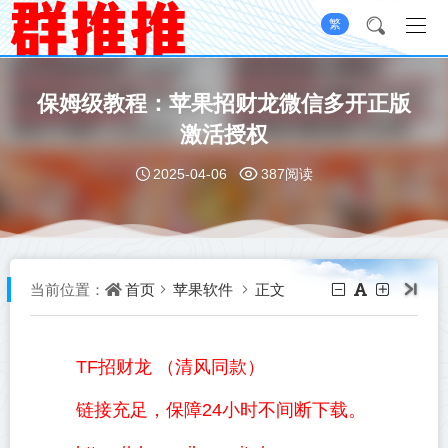
繁
保姆级教程：苹果招财龙微信多开正版
激活授权​
2025-04-06
387阅读
首页
苹果软件
正文
当前位置：
TF招财龙 （清风同款）
链接充足，保障24小时不间断下载。