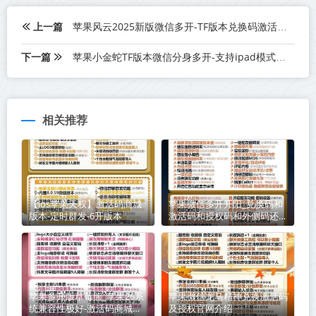
上一篇
苹果风云2025新版微信多开-TF版本兑换码激活码一码通用版本
下一篇
苹果小金蛇TF版本微信分身多开-支持ipad模式双设备登录
相关推荐
【ios苹果天权】激活码商城
苹果微信多开开阳_兑换码和
版本-定时群发-6开版本
激活码和授权码和外侧码还有
活动码如何分辨
苹果多开版草莓熊_苹果26系
苹果微信龙马精神兑换激活码
统兼容性极好-激活码商城版
及授权官网介绍