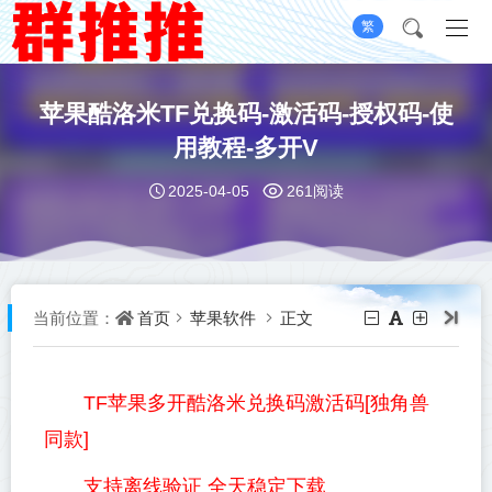
繁
苹果酷洛米TF兑换码-激活码-授权码-使
用教程-多开V
2025-04-05
261阅读
首页
苹果软件
正文
当前位置：
TF苹果多开酷洛米兑换码激活码[独角兽
同款]
支持离线验证 全天稳定下载