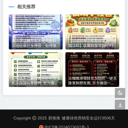
相关推荐
满天星官网半年卡使用教程：
【云端转发小怪兽转发加秒抢
云端收藏转发神器，如何做到
激活码】收藏转发可24小时
不封号
自动收款《云端转发小怪兽转
发加秒抢转发语音》
云端森罗万象转发加秒抢微信
云端彼岸花转发加秒抢一键克
同步跟随转发软件_官方微信
隆复制朋友圈_官方微信一键
一键转发
转发
群推推
Copyright
2025
健康绿色营销安全运行
3506
天
吉ICP备2024023692号-3