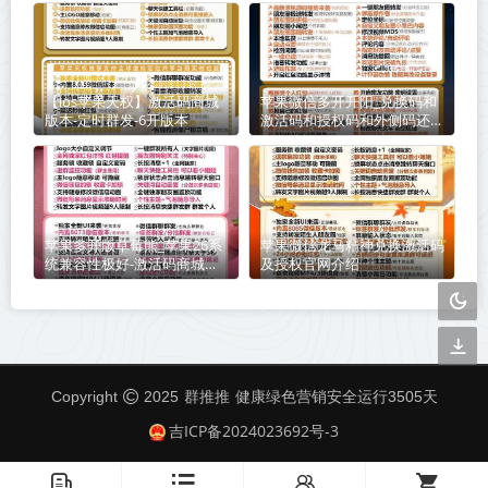
【ios苹果天权】激活码商城
苹果微信多开开阳_兑换码和
版本-定时群发-6开版本
激活码和授权码和外侧码还有
活动码如何分辨
苹果多开版草莓熊_苹果26系
苹果微信龙马精神兑换激活码
统兼容性极好-激活码商城版
及授权官网介绍
本震撼来袭
群推推
Copyright
2025
健康绿色营销安全运行
3505
天
吉ICP备2024023692号-3
󦤹
󦏉
󦃩
󦐹