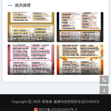
相关推荐
【ios苹果天权】激活码商城
苹果微信多开开阳_兑换码和
版本-定时群发-6开版本
激活码和授权码和外侧码还有
活动码如何分辨
苹果多开版草莓熊_苹果26系
苹果微信龙马精神兑换激活码
统兼容性极好-激活码商城版
及授权官网介绍
本震撼来袭
群推推
Copyright
2025
健康绿色营销安全运行
3505
天
吉ICP备2024023692号-3