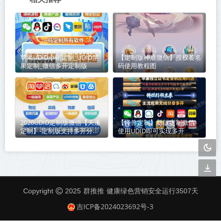
苹果UDID小铭定制_UDID苹
【定制版神鹿微信】授权签名
果定制_微信多开定制版
码使用教程图
2026UDID定制版微信【天蓬
【怪兽定制】新版定制微信-
定制】-定制版支持多开分身
使用UDID即可实现多开
其他app
群推推
Copyright
2025
健康绿色营销安全运行
3507
天
吉ICP备2024023692号-3